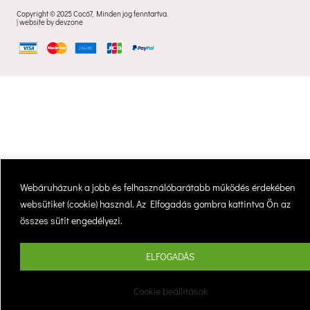
Copyright © 2025 Cocó7, Minden jog fenntartva. 
| website by devzone
 Webáruházunk a jobb és felhasználóbarátabb működés érdekében 
websütiket (cookie) használ. Az Elfogadás gombra kattintva Ön az 
összes sütit engedélyezi. 
ELFOGADÁS
Cookie beállítások