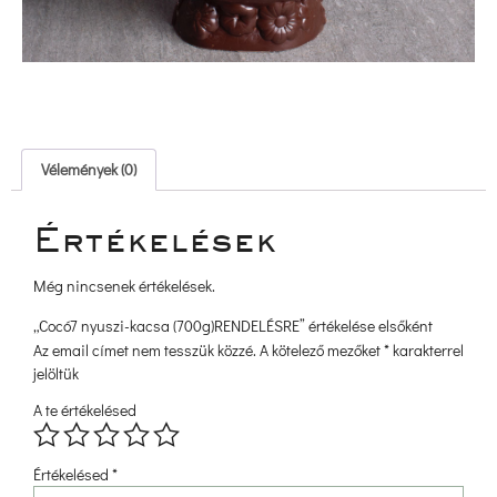
 Vélemények (0) 
 Értékelések 
Még nincsenek értékelések.
„Cocó7 nyuszi-kacsa (700g)RENDELÉSRE” értékelése elsőként 
Az email címet nem tesszük közzé.
 
A kötelező mezőket 
*
 karakterrel 
jelöltük
A te értékelésed
 
 
 
 
Értékelésed 
*