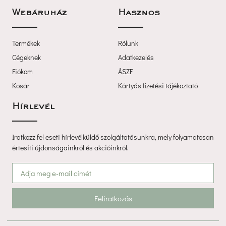
Webáruház
Haszno
Termékek
Rólunk
Cégeknek
Adatkezelé
Fiókom
ÁSZF
Kosár
Kártyás fizetési tájékoztató
Hírlevél
Iratkozz fel eseti hírlevélküldő szolgáltatásunkra, mely folyamatosan 
értesíti újdonságainkról és akcióinkról.
Feliratkozá