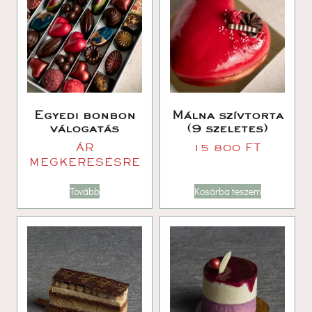
Egyedi bonbon 
Málna szívtorta 
válogatá
(9 szeletes)
ÁR 
15 800 
FT
MEGKERESÉSRE
Tovább
Kosárba teszem