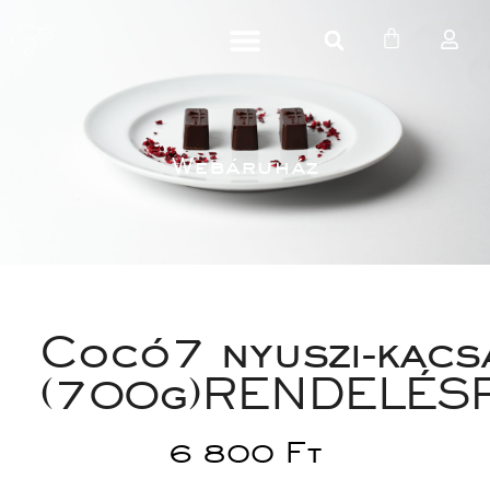
Webáruház
Cocó7 nyuszi-kacsa
(700g)RENDELÉS
6 800 
Ft