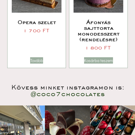
Opera szelet
Áfonyás 
ajttorta 
1 700 
FT
monodesszert 
(rendelésre)
1 800 
FT
Tovább
Kosárba teszem
Kövess minket instagramon is:
@coco7chocolate