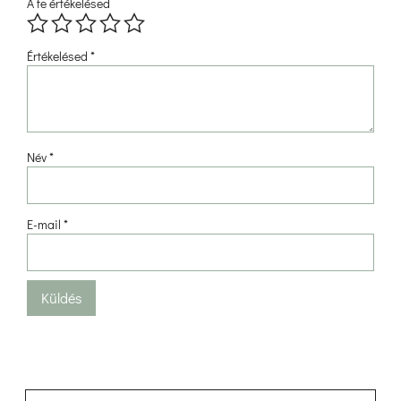
A te értékelésed
 
 
 
 
Értékelésed 
*
Név 
*
E-mail 
*