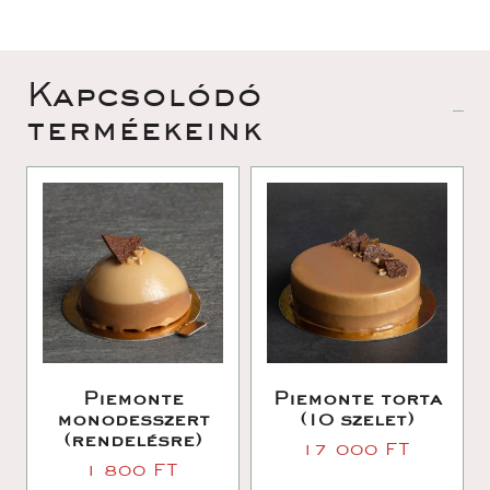
 Kapcsolódó 
terméekeink 
Piemonte 
Piemonte torta 
monodesszert 
(10 szelet)
(rendelésre)
17 000 
FT
1 800 
FT