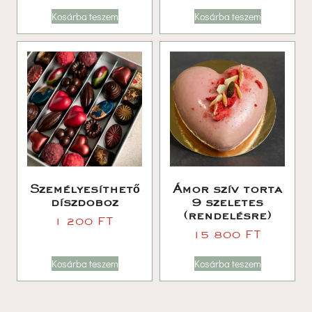
Kosárba teszem
Kosárba teszem
Személyesíthető 
Ámor szív torta 
díszdoboz
9 szeletes 
(rendelésre)
1 200 
FT
15 800 
FT
Kosárba teszem
Kosárba teszem