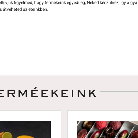
elhívjuk figyelmed, hogy termékeink egyedileg, Neked készülnek, így a gyá
s átveheted üzleteinkben. 
erméekeink 