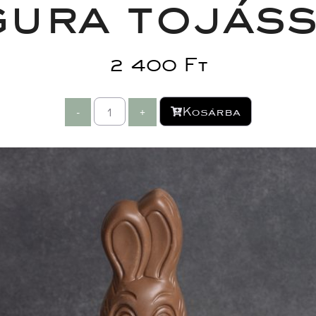
gura tojás
2 400 
Ft
Kosárba
-
 
 
+