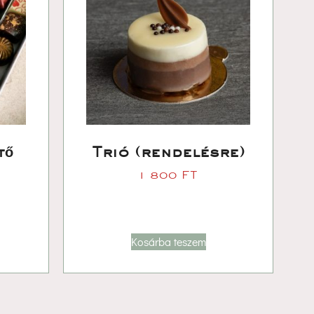
ő 
Trió (rendelésre)
1 800 
FT
Kosárba teszem