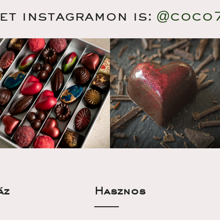
et instagramon is:
@coco
áz
Haszno