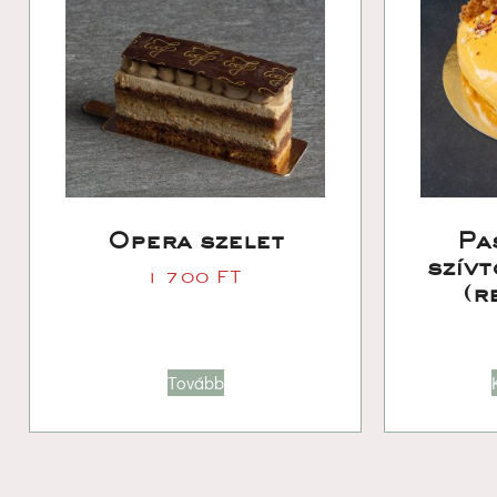
Opera szelet
Pa
zívto
1 700 
FT
(r
Tovább