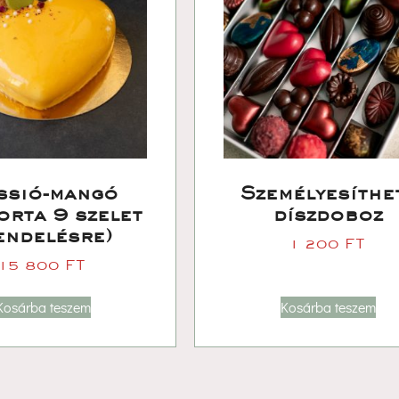
ssió-mangó 
Személyesíthet
rta 9 szelet 
díszdoboz
endelésre)
1 200 
FT
15 800 
FT
Kosárba teszem
Kosárba teszem