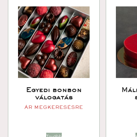
Egyedi bonbon 
Máln
válogatá
ÁR MEGKERESÉSRE
Tovább