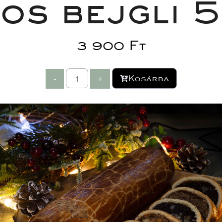
os bejgli 
3 900 
Ft
Kosárba
-
 
 
+