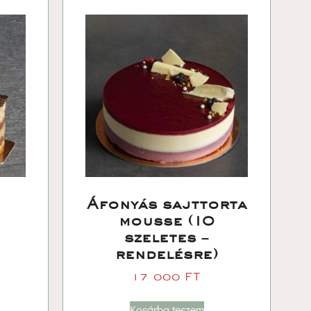
Áfonyás sajttorta 
mousse (10 
zeletes – 
rendelésre)
17 000 
FT
Kosárba teszem