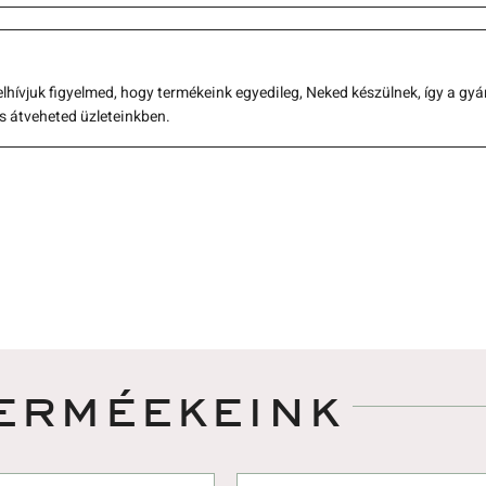
elhívjuk figyelmed, hogy termékeink egyedileg, Neked készülnek, így a gyá
s átveheted üzleteinkben. 
erméekeink 