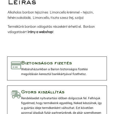
Leírá
Alkoholos bonbon tejszínes Limoncello krémmel – tejszín, 
fehércsokoládé, Limoncello, tiszta szesz (tej, szója)
Termékünk bonbon válogatás részeként érhető el. Bonbon 
válogatásért 
irány a webshop
!
 Biztonságos fizetés 
 Webáruházunkban a Barion biztonságos fizetési 
megoldásán keresztül bankkártyával fizethetsz. 
 Gyors kiszállítás 
 Rendelésedet nyitvatartási időben dolgozzuk fel. Felhívjuk 
figyelmed, hogy termékeink egyedileg, Neked készülnek, így 
a gyártás ideje termékenként változhat. Ezt követően 
azonnal átadjuk futár partnerünknek, de akár személyesen 