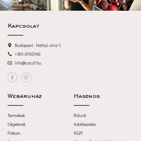
Kapcsolat
Budapest, Hattyú utca 1.
+361-6150746
info@coco7.hu
 
Webáruház
Haszno
Termékek
Rólunk
Cégeknek
Adatkezelé
Fiókom
ÁSZF