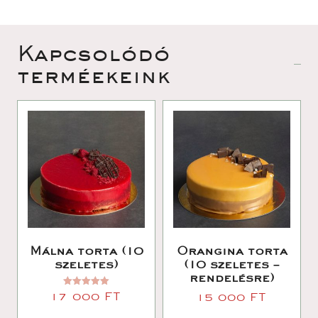
 Kapcsolódó 
terméekeink 
Málna torta (10 
Orangina torta 
zeletes)
(10 szeletes – 
rendelésre)
Értékelés: 
17 000 
FT
15 000 
FT
5.00
 / 5