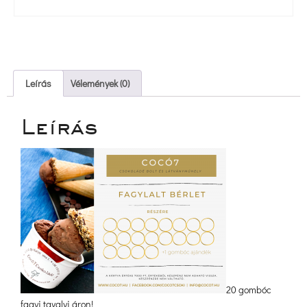
 Leírás 
 
 Vélemények (0) 
Leírá
20 gombóc 
fagyi tavalyi áron!