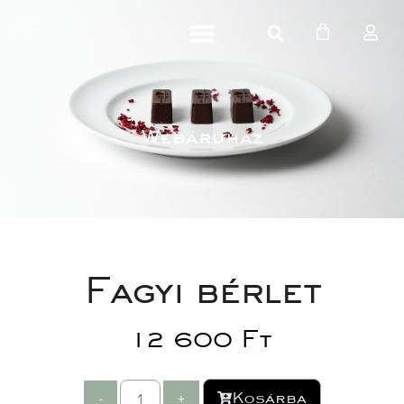
Webáruház
Fagyi bérlet
12 600 
Ft
Kosárba
-
+
 
 