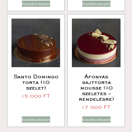
Kosárba teszem
Kosárba teszem
Santo Domingo 
Áfonyás 
torta (10 
ajttorta 
zelet)
mousse (10 
zeletes – 
15 000 
FT
rendelésre)
17 000 
FT
Kosárba teszem
Kosárba teszem