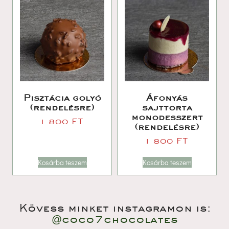
Pisztácia golyó 
Áfonyás 
(rendelésre)
ajttorta 
monodesszert 
1 800 
FT
(rendelésre)
1 800 
FT
Kosárba teszem
Kosárba teszem
Kövess minket instagramon is:
@coco7chocolate