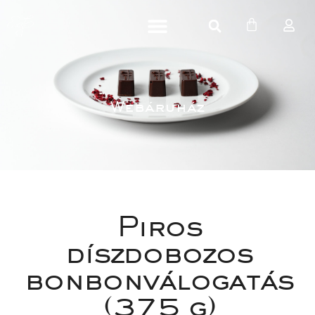
Webáruház
Piros 
díszdobozos 
bonbonválogatás 
(375 g)