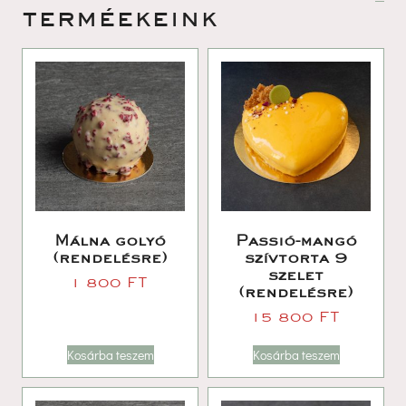
terméekeink 
Málna golyó 
Passió-mangó 
(rendelésre)
zívtorta 9 
zelet 
1 800 
FT
(rendelésre)
15 800 
FT
Kosárba teszem
Kosárba teszem