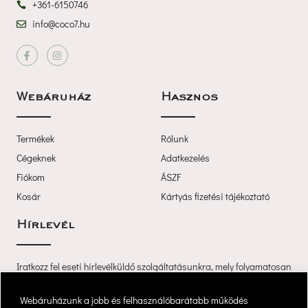
+361-6150746
info@coco7.hu
 
Webáruház
Haszno
Termékek
Rólunk
Cégeknek
Adatkezelé
Fiókom
ÁSZF
Kosár
Kártyás fizetési tájékoztató
Hírlevél
Iratkozz fel eseti hírlevélküldő szolgáltatásunkra, mely folyamatosan 
értesíti újdonságainkról és akcióinkról.
 Webáruházunk a jobb és felhasználóbarátabb működés 