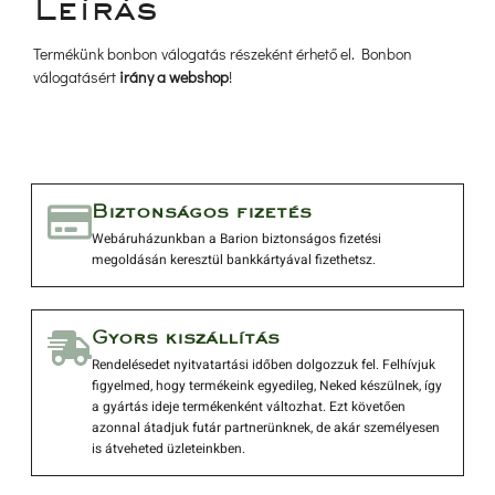
Leírá
Termékünk bonbon válogatás részeként érhető el. Bonbon 
válogatásért 
irány a webshop
!
 Biztonságos fizetés 
 Webáruházunkban a Barion biztonságos fizetési 
megoldásán keresztül bankkártyával fizethetsz. 
 Gyors kiszállítás 
 Rendelésedet nyitvatartási időben dolgozzuk fel. Felhívjuk 
figyelmed, hogy termékeink egyedileg, Neked készülnek, így 
a gyártás ideje termékenként változhat. Ezt követően 
azonnal átadjuk futár partnerünknek, de akár személyesen 
is átveheted üzleteinkben. 