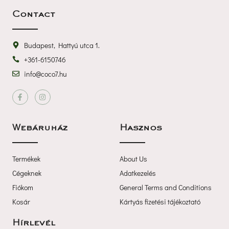
Contact
Budapest, Hattyú utca 1.
+361-6150746
info@coco7.hu
 
Webáruház
Haszno
Termékek
About U
Cégeknek
Adatkezelé
Fiókom
General Terms and Condition
Kosár
Kártyás fizetési tájékoztató
Hírlevél