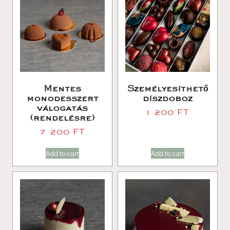
Mentes 
Személyesíthető 
monodesszert 
díszdoboz
válogatás 
1 200 
FT
(rendelésre)
7 200 
FT
Add to cart
Add to cart