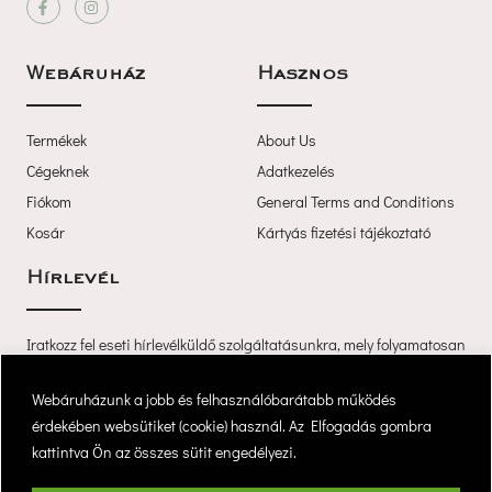
 
Webáruház
Haszno
Termékek
About U
Cégeknek
Adatkezelé
Fiókom
General Terms and Condition
Kosár
Kártyás fizetési tájékoztató
Hírlevél
Iratkozz fel eseti hírlevélküldő szolgáltatásunkra, mely folyamatosan 
értesíti újdonságainkról és akcióinkról.
 Webáruházunk a jobb és felhasználóbarátabb működés 
érdekében websütiket (cookie) használ. Az Elfogadás gombra 
kattintva Ön az összes sütit engedélyezi. 
Feliratkozá