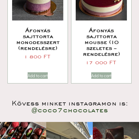
Áfonyás 
Áfonyás 
ajttorta 
ajttorta 
monodesszert 
mousse (10 
(rendelésre)
zeletes – 
rendelésre)
1 800 
FT
17 000 
FT
Add to cart
Add to cart
Kövess minket instagramon is:
@coco7chocolate