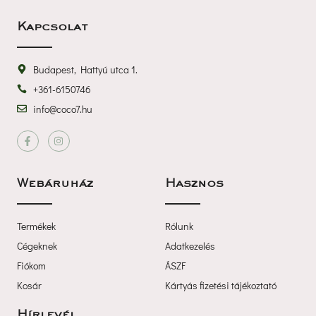
Kapcsolat
Budapest, Hattyú utca 1.
+361-6150746
info@coco7.hu
 
Webáruház
Haszno
Termékek
Rólunk
Cégeknek
Adatkezelé
Fiókom
ÁSZF
Kosár
Kártyás fizetési tájékoztató
Hírlevél