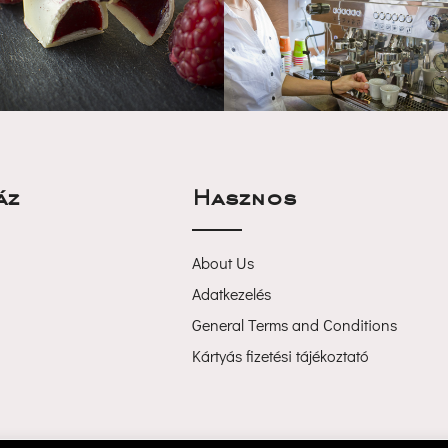
áz
Haszno
About U
Adatkezelé
General Terms and Condition
Kártyás fizetési tájékoztató