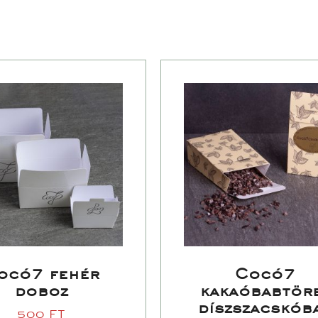
ocó7 fehér 
Cocó7 
doboz
kakaóbabtöre
díszszacskóba
500 
FT