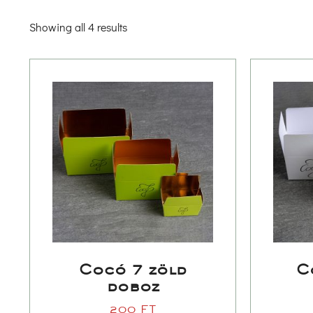
Showing all 4 result
Cocó 7 zöld 
C
doboz
200 
FT