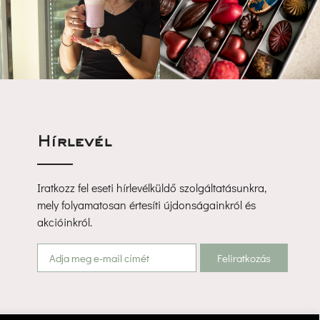
Hírlevél
Iratkozz fel eseti hírlevélküldő szolgáltatásunkra, 
mely folyamatosan értesíti újdonságainkról és 
akcióinkról.
Feliratkozá