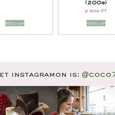
(200g)
2 500 
FT
Add to cart
Add to cart
et instagramon is:
@coco