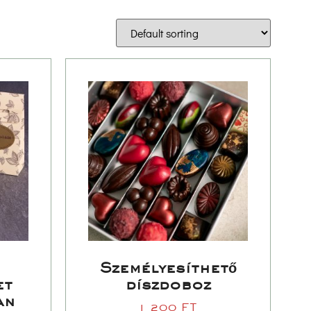
Személyesíthető 
t 
díszdoboz
n 
1 200 
FT