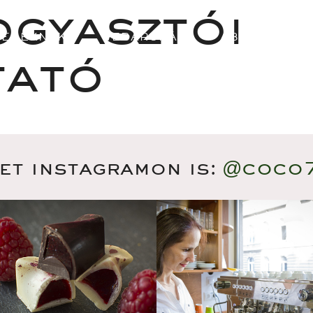
gyasztói 
CÉGEKNEK
WEBÁRUHÁZ
ABOUT US
tató
et instagramon is:
@coco