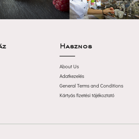
áz
Haszno
About U
Adatkezelé
General Terms and Condition
Kártyás fizetési tájékoztató