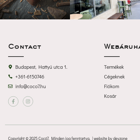
Contact
Webáruh
Budapest, Hattyú utca 1.
Termékek
+361-6150746
Cégeknek
info@coco7.hu
Fiókom
Kosár
 
Copyright © 2025 Cocó7, Minden jog fenntartva. | website by devzone