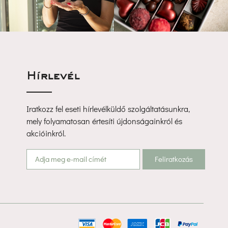
Hírlevél
Iratkozz fel eseti hírlevélküldő szolgáltatásunkra, 
mely folyamatosan értesíti újdonságainkról és 
akcióinkról.
Feliratkozá