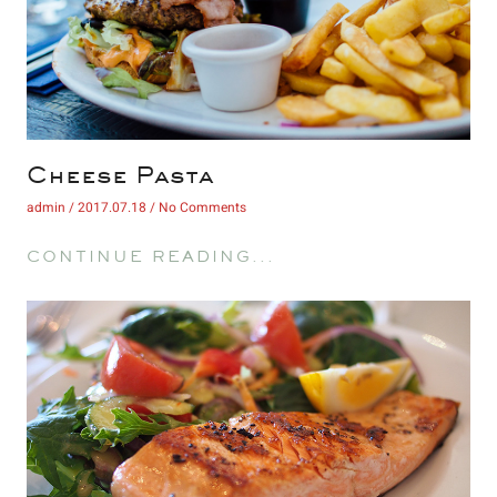
 Cheese Pasta 
 admin 
 2017.07.18 
 No Comments 
 CONTINUE READING... 