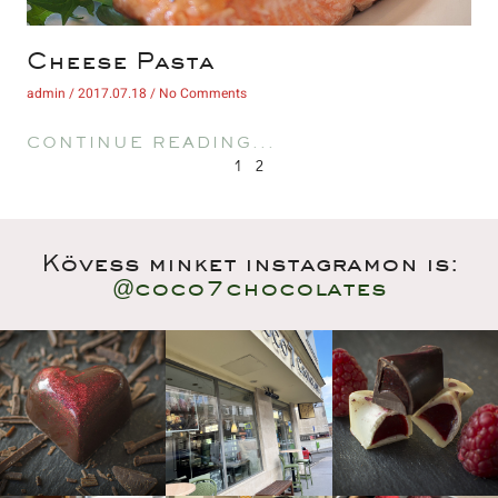
 Cheese Pasta 
 admin 
 2017.07.18 
 No Comments 
 CONTINUE READING... 
1
 
2
Kövess minket instagramon is:
@coco7chocolate