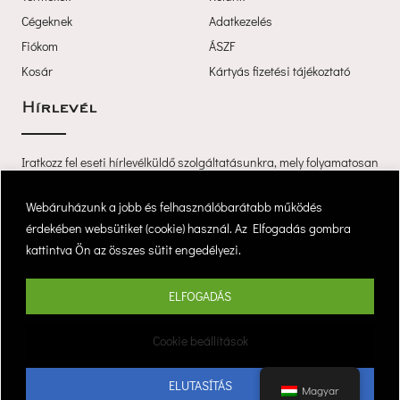
Cégeknek
Adatkezelé
Fiókom
ÁSZF
Kosár
Kártyás fizetési tájékoztató
Hírlevél
Iratkozz fel eseti hírlevélküldő szolgáltatásunkra, mely folyamatosan 
értesíti újdonságainkról és akcióinkról.
 Webáruházunk a jobb és felhasználóbarátabb működés 
érdekében websütiket (cookie) használ. Az Elfogadás gombra 
kattintva Ön az összes sütit engedélyezi. 
Feliratkozá
ELFOGADÁS
Copyright © 2025 Cocó7, Minden jog fenntartva. 
Cookie beállítások
| website by devzone
ELUTASÍTÁS
Magyar 