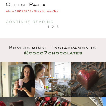
 Cheese Pasta 
 admin 
 2017.07.18 
 Nincs hozzászólás 
 CONTINUE READING... 
1
 
2
 
3
Kövess minket instagramon is:
@coco7chocolate