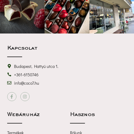
Kapcsolat
Budapest, Hattyú utca 1.
+361-6150746
info@coco7.hu
 
Webáruház
Haszno
Termékek
Rólunk